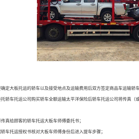
要确定大板托运的轿车以及接受地点及运输费用后双方签定商品车运输轿
委托轿车托运公司购买轿车全额运输太平洋保险后轿车托运公司将传真（
将传真给顾客的轿车托运大板车师傅委托书；
据轿车托运授权书核对大板车师傅身份后进入提车步骤；