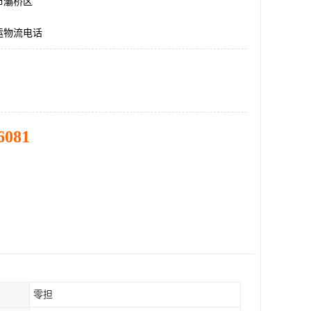
市灞桥区
运物流电话
6081
零担