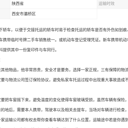
陕西省
运输时效
西安市灞桥区
下轿车，以便于交接托运的轿车时易于检查托运的轿车是否有外伤如划痕
车携带临时号牌二手车销售统一。或机动车登记受理凭证。新车携带机动
料提供其中一份复印件与车同行。
：
是其他物品，他非常昂贵，安全才是要务，选择一家正规，三有保障的物
定要与物流公司签订保险协议，避免私家车托运过程中出现重大事故造成
定要把车窗摇下来，避免温度的变化使得车窗玻璃受损，虽然车辆有保险
目的地后，需要本人携带，驾驶本以及相关去提车，当场对车辆进行检查
一家运输公司都有权去帮你查看车辆达到了什么位置，运输途中若是你遇