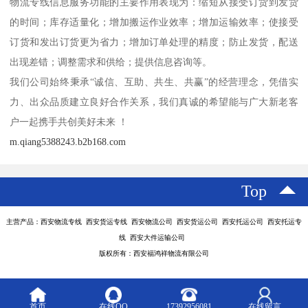
物流专线信息服务功能的主要作用表现为：缩短从接受订货到发货
的时间；库存适量化；增加搬运作业效率；增加运输效率；使接受
订货和发出订货更为省力；增加订单处理的精度；防止发货，配送
出现差错；调整需求和供给；提供信息咨询等。
我们公司始终秉承“诚信、互助、共生、共赢”的经营理念，凭借实
力、出众品质建立良好合作关系，我们真诚的希望能与广大新老客
户一起携手共创美好未来 ！
m.qiang5388243.b2b168.com
Top
主营产品：西安物流专线 西安货运专线 西安物流公司 西安货运公司 西安托运公司 西安托运专
线 西安大件运输公司
版权所有：西安福鸿祥物流有限公司
首页
在线QQ
17392956081
在线留言