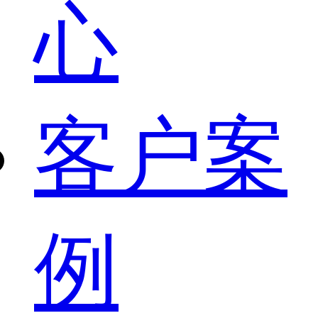
心
客户案
例