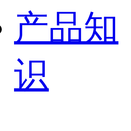
产品知
识