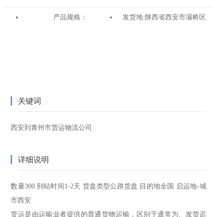
产品规格：
发货地:
陕西省西安市灞桥区
关键词
西安到青州市货运物流公司
详细说明
数量
300
到站时间
1-2天
货盘类型
公路货盘
目的地
全国
启运地-城
市
西安
货运是由运输业者提供的普通货物运输，区别于通常为、发货迟