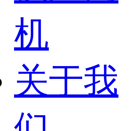
机
关于我
们