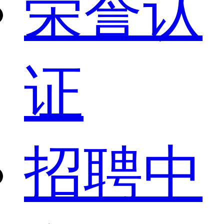
荣誉认
证
招聘中