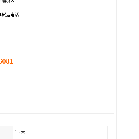
市灞桥区
县货运电话
6081
1-2天