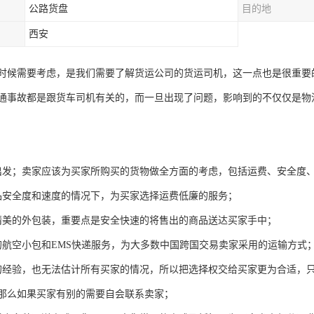
公路货盘
目的地
西安
时候需要考虑，是我们需要了解货运公司的货运司机，这一点也是很重要
通事故都是跟货车司机有关的，而一旦出现了问题，影响到的不仅仅是物
出发；卖家应该为买家所购买的货物做全方面的考虑，包括运费、安全度
品安全度和速度的情况下，为买家选择运费低廉的服务；
精美的外包装，重要点是安全快速的将售出的商品送达买家手中；
的航空小包和EMS快递服务，为大多数中国跨国交易卖家采用的运输方式
的经验，也无法估计所有买家的情况，所以把选择权交给买家更为合适，
那么如果买家有别的需要自会联系卖家；