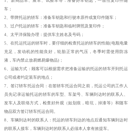
1、新商品车、展车、试验车等：准备好车钥匙，一致性复印件随
车；
2、带牌托运的轿车：准备车钥匙和行驶本原件或复印件随车；
3、过户托运的轿车：准备车钥匙和临时牌照及复印件；
4、太平洋保险办理：提供车主姓名及号码；
5、在托运托运的轿车时，要仔细的检查托运的轿车的性能(电瓶电量
充足，发动机的性能良好，轮胎正常的气压，冬季时需使用防冻
液，车内禁止放易燃易爆物品)；
6、运输方式：顾客可以根据需求把准备运输的托运的轿车开到托运
公司或者约定装车的地点；
7、签订轿车托运合同：在签轿车托运合同之前，托运公司的工作人
员先记录运输托运的轿车的车型、车架号、车辆到达时的联系人、
发车人及联络方式，检查好外观（如划痕，暗坑，掉漆等）和随车
物品双方签订轿车托运合同。
8、车辆到达时的联系人：托运的轿车到达的地点后通知车辆到达时
的联系人接车，车辆到达时的联系人必须本人拿有效提车。