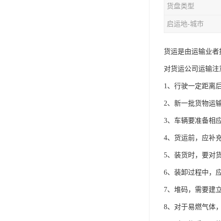
货盘类型
启运地-城市
货运是由运输业者
对货运公司运输注
1、行驶一定距离
2、新一批货物运
3、车辆要准备相
4、货运前，应补
5、装货时，要对
6、装卸过程中，
7、堆码，需要建
8、对于易燃气体