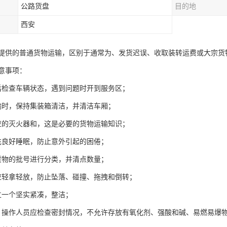
公路货盘
目的地
西安
提供的普通货物运输，区别于通常为、发货迟误、收取装转运费或大宗货
意事项：
后检查车辆状态，遇到问题时开到服务区；
输时，保持集装箱清洁，并清洁车厢；
应的灭火器和，这是必要的货物运输知识；
充良好睡眠，防止意外引起的困倦；
货物的批号进行分类，并清点数量；
应轻拿轻放，防止坠落、碰撞、拖拽和倒转；
立一个坚实紧凑，整洁；
，操作人员应检查密封情况，不允许存放有氧化剂、强酸和碱、易燃易爆