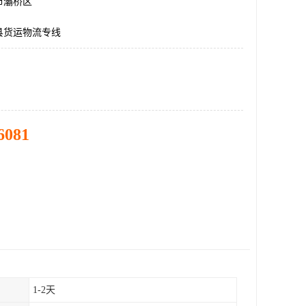
市灞桥区
县货运物流专线
6081
1-2天