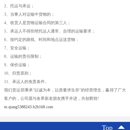
2、托运与承运；
3、当事人对运输中货物的；
4、收货人是货物运输合同的第三人；
5、承运人不得拒绝托运人通常、合理的运输要求；
6、按约定的路线、时间和地点运送货物；
7、安全运输；
8、运输的责任限制；
9、保价运输；
10、归责原则；
11、承运人的免责条件。
我们货运部秉承“以诚为本，以质量求生存”的经营理念，赢得了广大
客户的，公司愿与各界新老朋友携手并进，共创辉煌!
m.qiang5388243.b2b168.com
Top