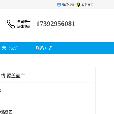
资质认证
实名商家
17392956081
荣誉认证
联系方式
线 覆盖面广
起
市灞桥区