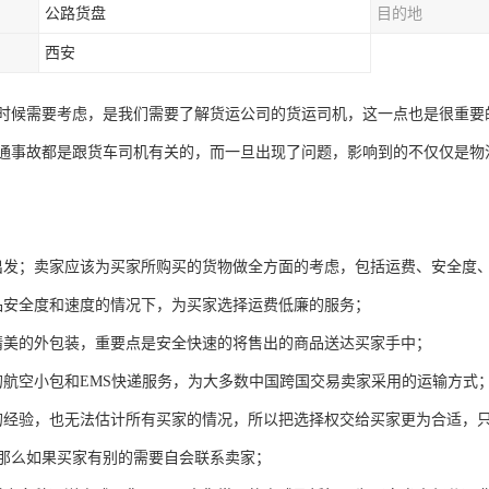
公路货盘
目的地
西安
时候需要考虑，是我们需要了解货运公司的货运司机，这一点也是很重要
通事故都是跟货车司机有关的，而一旦出现了问题，影响到的不仅仅是物
出发；卖家应该为买家所购买的货物做全方面的考虑，包括运费、安全度
品安全度和速度的情况下，为买家选择运费低廉的服务；
精美的外包装，重要点是安全快速的将售出的商品送达买家手中；
的航空小包和EMS快递服务，为大多数中国跨国交易卖家采用的运输方式
的经验，也无法估计所有买家的情况，所以把选择权交给买家更为合适，
那么如果买家有别的需要自会联系卖家；