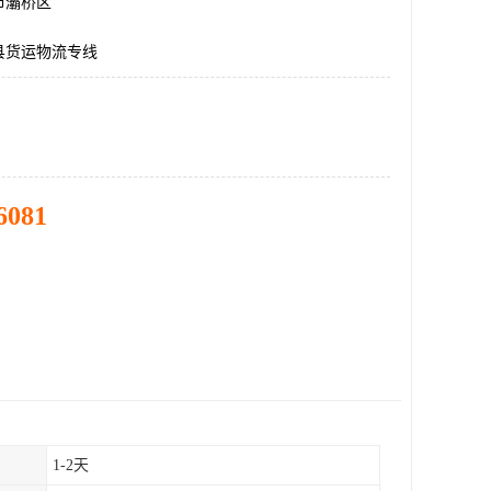
市灞桥区
县货运物流专线
6081
1-2天