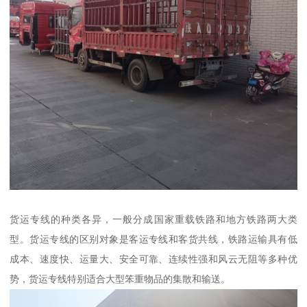
货运专线的种类各异，一般分成国家重载铁路和地方铁路两大类
型。货运专线的区别对象是客运专线和客货共线，铁路运输具有低
成本、速度快、运量大、安全可靠、连续性强和风云无阻等多种优
势，货运专线特别适合大型笨重物品的集散和输送。