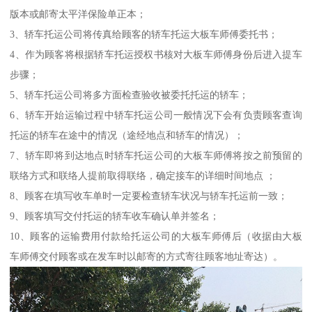
版本或邮寄太平洋保险单正本；
3、轿车托运公司将传真给顾客的轿车托运大板车师傅委托书；
4、作为顾客将根据轿车托运授权书核对大板车师傅身份后进入提车
步骤；
5、轿车托运公司将多方面检查验收被委托托运的轿车；
6、轿车开始运输过程中轿车托运公司一般情况下会有负责顾客查询
托运的轿车在途中的情况（途经地点和轿车的情况）；
7、轿车即将到达地点时轿车托运公司的大板车师傅将按之前预留的
联络方式和联络人提前取得联络，确定接车的详细时间地点 ；
8、顾客在填写收车单时一定要检查轿车状况与轿车托运前一致；
9、顾客填写交付托运的轿车收车确认单并签名；
10、顾客的运输费用付款给托运公司的大板车师傅后（收据由大板
车师傅交付顾客或在发车时以邮寄的方式寄往顾客地址寄达）。