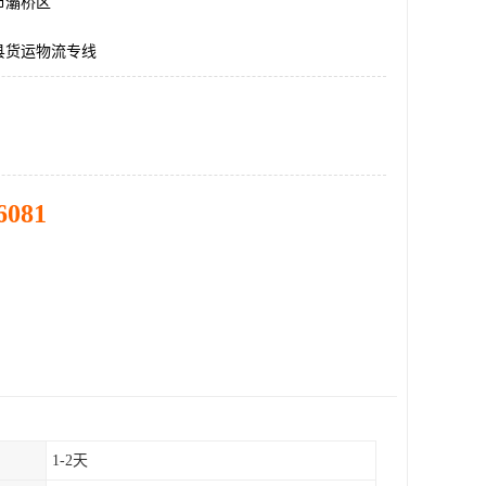
市灞桥区
县货运物流专线
6081
1-2天