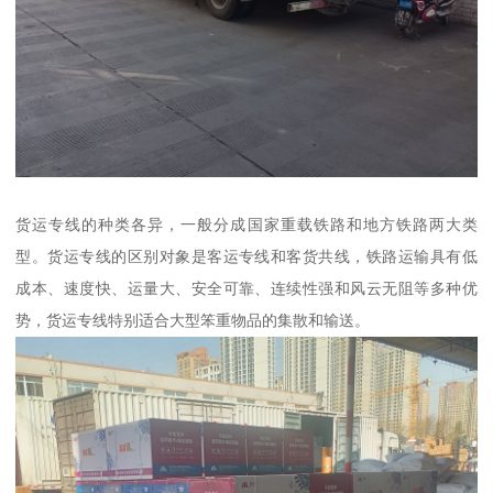
货运专线的种类各异，一般分成国家重载铁路和地方铁路两大类
型。货运专线的区别对象是客运专线和客货共线，铁路运输具有低
成本、速度快、运量大、安全可靠、连续性强和风云无阻等多种优
势，货运专线特别适合大型笨重物品的集散和输送。