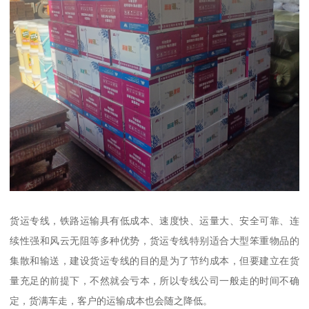
货运专线，铁路运输具有低成本、速度快、运量大、安全可靠、连
续性强和风云无阻等多种优势，货运专线特别适合大型笨重物品的
集散和输送，建设货运专线的目的是为了节约成本，但要建立在货
量充足的前提下，不然就会亏本，所以专线公司一般走的时间不确
定，货满车走，客户的运输成本也会随之降低。