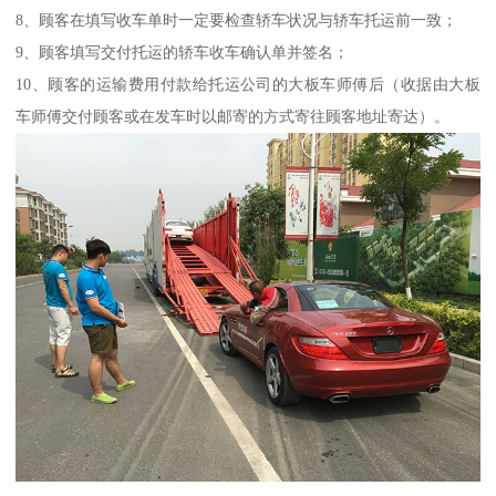
8、顾客在填写收车单时一定要检查轿车状况与轿车托运前一致；
9、顾客填写交付托运的轿车收车确认单并签名；
10、顾客的运输费用付款给托运公司的大板车师傅后（收据由大板
车师傅交付顾客或在发车时以邮寄的方式寄往顾客地址寄达）。