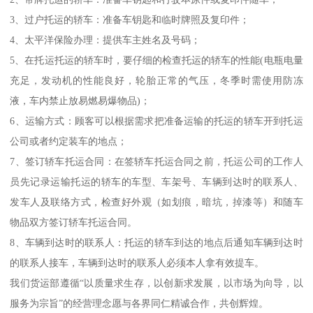
3、过户托运的轿车：准备车钥匙和临时牌照及复印件；
4、太平洋保险办理：提供车主姓名及号码；
5、在托运托运的轿车时，要仔细的检查托运的轿车的性能(电瓶电量
充足，发动机的性能良好，轮胎正常的气压，冬季时需使用防冻
液，车内禁止放易燃易爆物品)；
6、运输方式：顾客可以根据需求把准备运输的托运的轿车开到托运
公司或者约定装车的地点；
7、签订轿车托运合同：在签轿车托运合同之前，托运公司的工作人
员先记录运输托运的轿车的车型、车架号、车辆到达时的联系人、
发车人及联络方式，检查好外观（如划痕，暗坑，掉漆等）和随车
物品双方签订轿车托运合同。
8、车辆到达时的联系人：托运的轿车到达的地点后通知车辆到达时
的联系人接车，车辆到达时的联系人必须本人拿有效提车。
我们货运部遵循“以质量求生存，以创新求发展，以市场为向导，以
服务为宗旨”的经营理念愿与各界同仁精诚合作，共创辉煌。