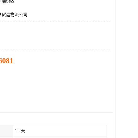
市灞桥区
县货运物流公司
6081
1-2天