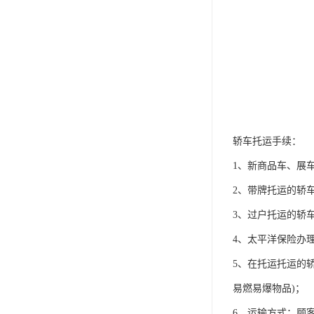
轿车托运手续：
1、新商品车、展
2、带牌托运的轿
3、过户托运的轿
4、太平洋保险办
5、在托运托运的
易燃易爆物品)；
6、运输方式：顾