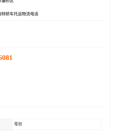
市灞桥区
浩特轿车托运物流电话
6081
零担