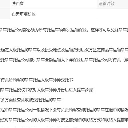
陕西省
运输时效
西安市灞桥区
轿车托运公司都必须为所有托运车辆够买运输保险，这样才可以免除轿车
要确定大板托运的轿车以及接受地点及运输费用后双方签定商品车运输轿
委托轿车托运公司购买轿车全额运输太平洋保险后轿车托运公司将传真（
将传真给顾客的轿车托运大板车师傅委托书；
据轿车托运授权书核对大板车师傅身份后进入提车步骤；
将多方面检查验收被委托托运的轿车；
过程中轿车托运公司一般情况下会有负责顾客查询托运的轿车在途中的情
地点时轿车托运公司的大板车师傅将按之前预留的联络方式和联络人提前取