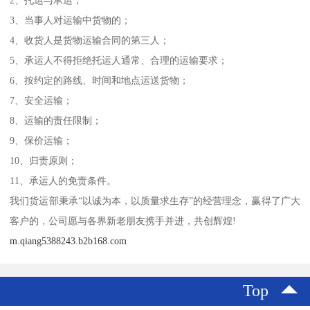
2、托运与承运；
3、当事人对运输中货物的；
4、收货人是货物运输合同的第三人；
5、承运人不得拒绝托运人通常、合理的运输要求；
6、按约定的路线、时间和地点运送货物；
7、安全运输；
8、运输的责任限制；
9、保价运输；
10、归责原则；
11、承运人的免责条件。
我们货运部秉承“以诚为本，以质量求生存”的经营理念，赢得了广大
客户的，公司愿与各界新老朋友携手并进，共创辉煌!
m.qiang5388243.b2b168.com
Top