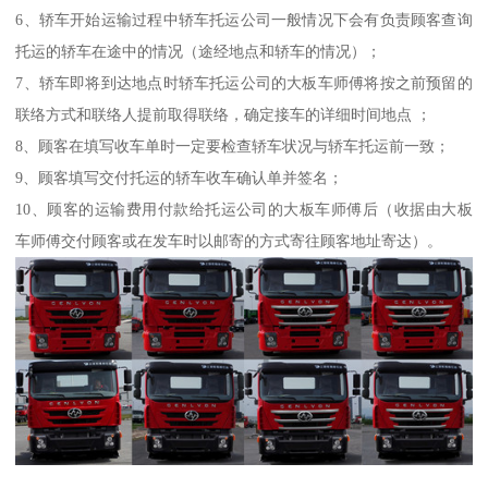
6、轿车开始运输过程中轿车托运公司一般情况下会有负责顾客查询
托运的轿车在途中的情况（途经地点和轿车的情况）；
7、轿车即将到达地点时轿车托运公司的大板车师傅将按之前预留的
联络方式和联络人提前取得联络，确定接车的详细时间地点 ；
8、顾客在填写收车单时一定要检查轿车状况与轿车托运前一致；
9、顾客填写交付托运的轿车收车确认单并签名；
10、顾客的运输费用付款给托运公司的大板车师傅后（收据由大板
车师傅交付顾客或在发车时以邮寄的方式寄往顾客地址寄达）。