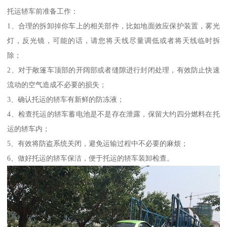
托运轿车前准备工作：
1、合理的拆卸掉你车上的相关部件，比如地面效应保护装置，雾光
灯，反光镜，可能的话，请您将天线尽量调低或者将天线临时拆
除；
2、对于敞篷车顶部的开阔部或者缝隙进行封闭处理，有效防止快速
流动的空气造成不必要的损失；
3、确认托运的轿车有新鲜的防冻液；
4、检查托运的轿车蓄电池是不是存在泄露，保留大约四分燃料在托
运的轿车内；
5、有效将防盗系统关闭，避免运输过程中不必要的麻烦；
6、做好托运的轿车保洁，便于托运的轿车装卸检查。