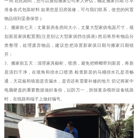
一周.在此期间，您可以通知搬家公司来人评估，确定搬家日期.尽早
准备各式包装材料.如果您是旧房装修，可与我们联系，使您的闲置
物品得到妥善保管.)
2、搬家前七天：丈量新房各房间大小，丈量大型家俱电器尺寸，规
划新居家俱配置图(注意别让大型家俱挡住插座).然后将所有物品分
类整理，处理废弃物品，建议您把添置新家俱日期与搬家日期错
开；
3、搬家前五天：清理家具橱柜，喷洒，避免把蟑螂带到新居，将新
居清扫干净，在墙角和排水口喷洒.检查新居的马桶排水孔是否畅
通，天花板和墙面是否漏水，是否还有需要补修的地方.切记将家中
电脑硬盘的重要数据做好备份，以防万一，拆除复杂视听设备线路
时，在线路和端子上做好编号。