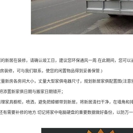
您的新居在装修，请确认竣工日，建议您环保通风一周.在此期间，您可以
旧房装修，可与我们联系，使您的闲置物品得到妥善保管.)
丈量新房各房间大小，丈量大型家俱电器尺寸，规划新居家俱配置图(注意
把添置新家俱日期与搬家日期错开；
清理家具橱柜，喷洒，避免把蟑螂带到新居，将新居清扫干净，在墙角和排
还有需要补修的地方.切记将家中电脑硬盘的重要数据做好备份，以防万