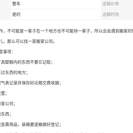
整车
运输价格
是的
运输时效
作，不可能是一辈子在一个地方也不可能待一辈子，所以总会遇到搬家的
儿，那么可以找一家搬家公司。
意事项：
灯具壁橱内的东西不要忘记取；
匿过东西的地方；
煤气表记录并保存好近期交费收据；
放置；
搬家公司；
搬东西；
找急需用品，装箱要逐箱做好登记；