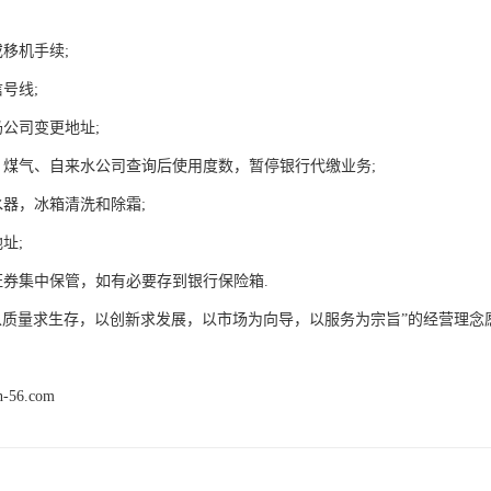
移机手续;
号线;
奶公司变更地址;
、煤气、自来水公司查询后使用度数，暂停银行代缴业务;
水器，冰箱清洗和除霜;
址;
证券集中保管，如有必要存到银行保险箱.
以质量求生存，以创新求发展，以市场为向导，以服务为宗旨”的经营理念
n-56.com
产品推荐