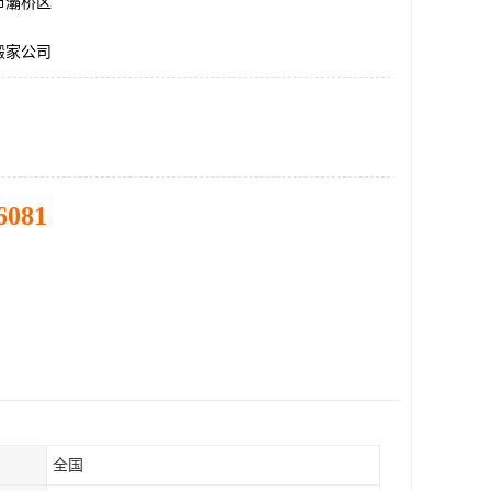
市灞桥区
搬家公司
6081
全国