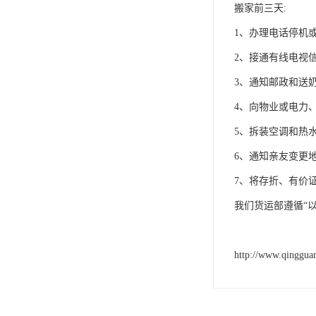
搬家前三天:
1、办理电话停机或
2、接通有线电视信
3、通知邮政和送
4、向物业或电力
5、拆装空调和热
6、通知亲友变更地
7、将存折、有价
我们货运部遵循“
http://www.qinggua