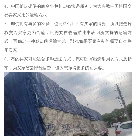
4、中国邮政提供的航空小包和EMS快递服务，为大多数中国跨国交
易卖家采用的运输方式；
5、即使拥有再多的经验，也无法估计所有买家的情况，所以把选择
权交给买家更为合适，只需要在物品描述中表明所支持的运输方
式，再确定一种默认的运输方式，那么如果买家有别的需要自会联
系卖家；
6、有的买家可能适合多种运送方式，您可以写出您常用的方式及折
扣，为买家省去部分运费，也为您挣得更多的回头客。