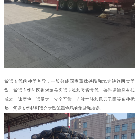
货运专线的种类各异，一般分成国家重载铁路和地方铁路两大类
型。货运专线的区别对象是客运专线和客货共线，铁路运输具有低
成本、速度快、运量大、安全可靠、连续性强和风云无阻等多种优
势，货运专线特别适合大型笨重物品的集散和输送。