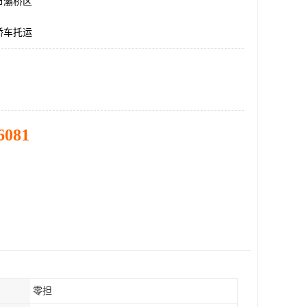
市灞桥区
轿车托运
6081
零担