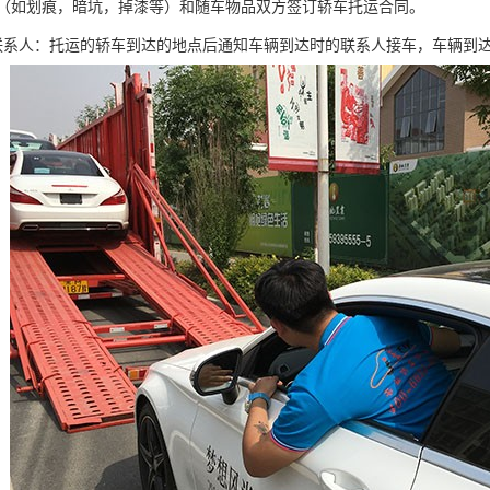
（如划痕，暗坑，掉漆等）和随车物品双方签订轿车托运合同。
联系人：托运的轿车到达的地点后通知车辆到达时的联系人接车，车辆到