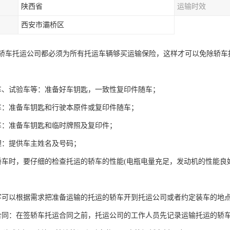
陕西省
运输时效
西安市灞桥区
轿车托运公司都必须为所有托运车辆够买运输保险，这样才可以免除轿车
车、试验车等：准备好车钥匙，一致性复印件随车；
车：准备车钥匙和行驶本原件或复印件随车；
车：准备车钥匙和临时牌照及复印件；
理：提供车主姓名及号码；
轿车时，要仔细的检查托运的轿车的性能(电瓶电量充足，发动机的性能
客可以根据需求把准备运输的托运的轿车开到托运公司或者约定装车的地
合同：在签轿车托运合同之前，托运公司的工作人员先记录运输托运的轿