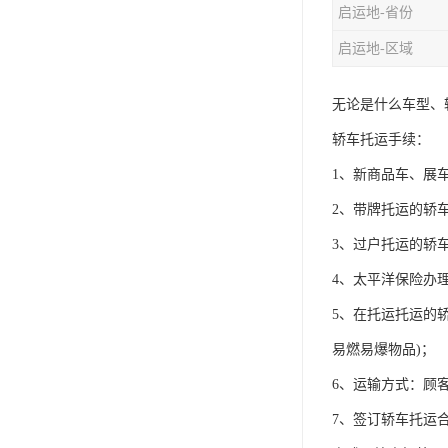
启运地-省份
启运地-区域
无论是什么车型、
轿车托运手续：
1、新商品车、展
2、带牌托运的轿
3、过户托运的轿
4、太平洋保险办
5、在托运托运的
易燃易爆物品)；
6、运输方式：顾
7、签订轿车托运