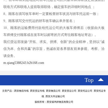
联络方式和联络人提前取得联络，确定接车的详细时间地点 ；
8、顾客在填写收车单时一定要检查轿车状况与轿车托运前一致；
9、顾客填写交付托运的轿车收车确认单并签名；
10、顾客的运输费用付款给托运公司的大板车师傅后（收据由大板
车师傅交付顾客或在发车时以邮寄的方式寄往顾客地址寄达）。
我们货运部发扬“开拓、求实、拼搏、创新”的企业精神，坚持以“诚
信为本、合和共赢”的宗旨，热诚欢迎各界朋友前来参观、考察、洽
谈业务。
m.qiang5388243.b2b168.com
Top
主营产品：西安物流专线 西安货运专线 西安物流公司 西安货运公司 西安托运公司 西安托运专
线 西安大件运输公司
版权所有：西安福鸿祥物流有限公司