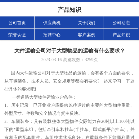
产品知识
公司首页
供应商机
关于我们
公司动态
荣誉认证
招聘中心
客户案例
产品知识
大件运输公司对于大型物品的运输有什么要求？
2023-03-16
浏览次数：
3259
次
国内大件运输公司对于大型物品的运输，会有各个方面的要求，
从车辆装备、技术人员、安全规定等都会有要求?一起来学习一下这
些具体的要求吧!
一类道路大型物件运输业户条件：
1、历史记录：已开业业户应提供以往运过的主要的大型物件重量、
外型尺寸、件数和安全情况向货主反映。
2、车辆装备：具有装载整体大型物件实际能力在20吨以上100吨以
下的*重型车组，包括牵引车和挂车(半挂车、凹式低平台挂车)，并
有相应的配套附件。车组技术状况良好，在重载条件下能顺利通过