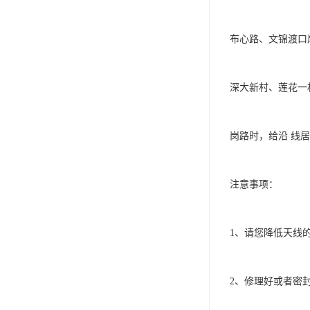
布心路、文锦渡口
深大新村、莲花一
岗路时，给沿 线
注意事项：     

1、请您降低天线的高度
2、修理好或者密封