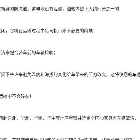
新鲜的防冻液，蓄电池没有泄漏，油箱内留下大约四分之一的     

闭，它将在运输过程中给司机带来不必要的麻烦；     

来配合装车前的车辆检验；     

窗摇下些许来避免温度和海拔的变化给车带来的压力改变，这将使您的车通
中不会碎裂！     

公司赴东北、华北、华南、华中等地区考察并选定全国40家具有车辆清洁、
