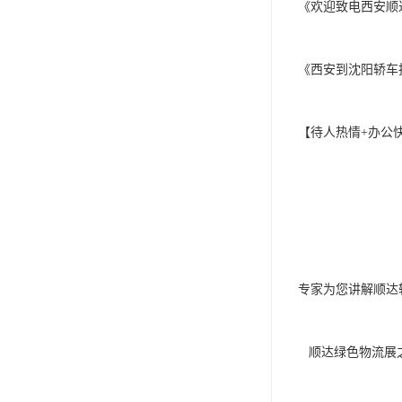
《欢迎致电西安顺
《西安到沈阳轿车托运公
【待人热情+办公快
专家为您讲解顺达
   顺达绿色物流展之路还有多远 当前国内物流企业快速展，展绿色物流也早已不是
