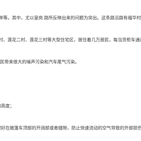
岸等。其中，尤以皇岗 路所反映出来的问题为突出。这条路沿路有福华村
村、莲花二村、莲花三村等大型住宅区，居住着几万居民，每当货柜车通过
居民带来很大的噪声污染和汽车尾气污染。

；     

好在敞篷车顶部的开阔部或者缝隙，防止快速流动的空气导致的外部损伤；   