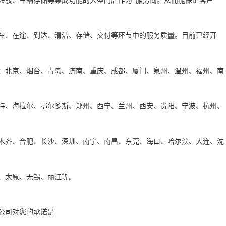
短驳、车辆存储等集成功能的大型门店作为*服务商。从而能保证客户

车、在途、到达、清洁、存储、交付等环节中的服务质量。目前已经开

：北京、烟台、青岛、济南、重庆、成都、厦门、泉州、温州、福州、南

特、海拉尔、鄂尔多斯、郑州、西宁、兰州、西安、贵阳、宁波、杭州、

木齐、合肥、长沙、深圳、南宁、南昌、东莞、海口、哈尔滨、大连、沈

原、无锡、丽江等。     

您的承诺是:      
