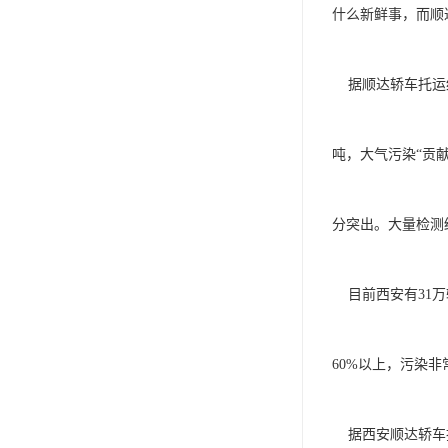
什么新鲜事，而顺
    据顺达轿车托运统计近五年来的数据显示，西安市机动车每年排放的各种有害物质约80万

吨，大气污染“贡献
分突出。大量检测结
    目前西安有31万辆黄标车，占全市机动车保 有量的18%，污染排放却占机动车排放总量的

60%以上，污染非
    据西安顺达轿车托运调查了解到，货柜车长期扰民主要集中在西安皇岗路、北环大道、泥岗路、
