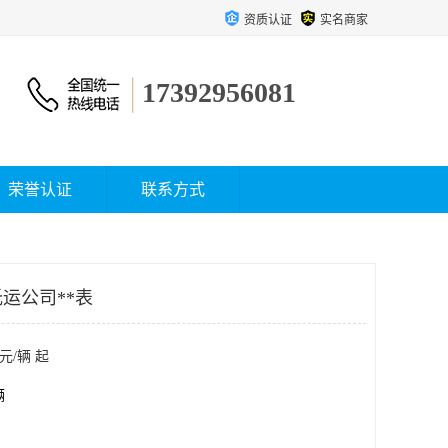
资质认证
实名商家
17392956081
荣誉认证
联系方式
运公司**表
元/辆 起
辆