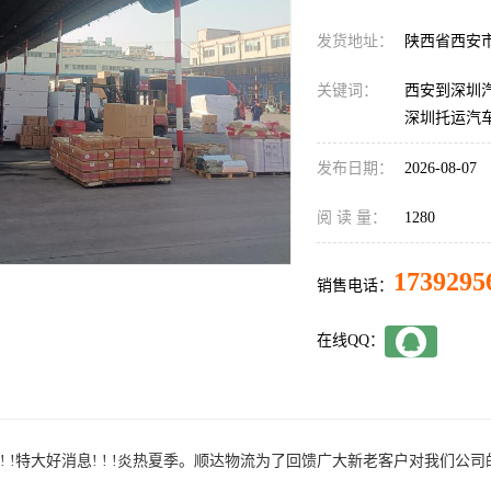
发货地址：
陕西省西安
关键词：
西安到深圳汽
深圳托运汽
发布日期：
2026-08-07
阅 读 量：
1280
1739295
销售电话：
在线QQ：
消息! ! !特大好消息! ! !炎热夏季。顺达物流为了回馈广大新老客户对