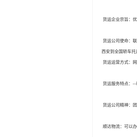
 货运企业宗旨：优质的物流服务、合理的物流价格，无论客户大小，始终坚持以“质量求生存，诚信求发展”的经营理念

 货运公司使命：联合全国各地的商业储运公司和其它的相关行业，推动中国货运业的现代化振心货运产业。

西安到全国轿车托
 货运运营方式：网络运输，全方位全过程跟踪。

 货运服务特点：--奉行“诚信、创新、发展、和谐”的服务宗旨。--坚持“迅速、方便、安全、准确、周到、客户满意”的质量方针。

 货运公司精神：团结创新，忠诚务实。

 顺达物流：可以办运输保险业务。
