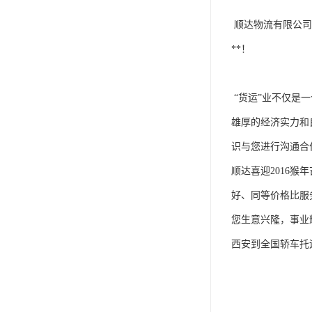
 顺达物流有限公司积累了丰富的管理模式和运输经验，逐渐转变了服务理念，提高了服务水准，创造出了巨大的行业价值。赢得了新老客户的一致
**！

 “货运”业不仅是一个充满朝气的行业，也是一门方兴未艾的学科，我们积极探索，不断进取，公司员工本着“热心服务，实心爱岗”的企业精神，凭借
雄厚的经济实力和
识与您进行沟通合作
顺达喜迎2016猴
好、同等价格比服
您生意兴隆，事业辉
西安到全国轿车托运公