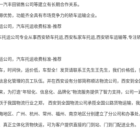
一汽丰田销售公司等建立有长期合作关系。

源优势，功能齐全具有市场竞争力的轿车运输企业。 

运公司，汽车托运收费标准-推荐

车托运公司专业从事西安轿车托运,西安私家车托运,西安轿车运输等,专注轿车托运十
运公司，汽车托运收费标准-推荐

车，时间快，运价低，车型全！发货请联系王先生王先生，我们价格低，
信息化管理的员工队伍。并在西安设有分部简称顺达物流公司，西安到全
来，为打造“年轻化、信息化、品牌化”物流服务提供了智力支持，公司
跃于我国物流行业之郑， 西安到全国物流公司承揽全国公路货物运输，
海地区、广州、杭州、常州、福州、南京地区分别建立了分公司和办事处
、真正立体化货物快运，可为客户提供直接的门到站、门到门配送业务。 
