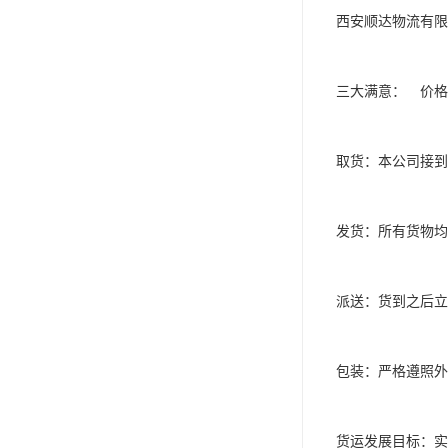
 西安顺达物流有限公司服务基准：

 三大满意：　价格让您满意！　服务让您满意！　时间让您满意！

 取货：本公司接到客户委托后一小时内安排相关人员，取货。

 发货：所有货物均按照不同的运输方式当天上站、当天发车。

 派送：货到之后立即通报收货人、按时送货。

 包装：严格遵照外包装图标要求进行包装、整理。

 货运发展目标：实施现代科学货运发展战略，铸就集成功能型供应商品牌。
