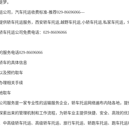
梦。 

，汽车托运收费标准-推荐029-86696066---

提供轿车托运服务，西安轿车托运,越野车托运,小轿车托运,私家车托运，
托运公司免费电话：029-86696066

电话029-86696066

轿车的具体信息

以及预约取车

办理相关手续

取车

公司服务是一家专业性的运输服务企业，轿车托运网络遍布内陆各地，提
探索出来的管理机制和工作流程，为轿车业主提供快捷、安全、高效的优
、中高级轿车托运、高级轿车托运、旅行车托运、轿跑车托运、跑车托运