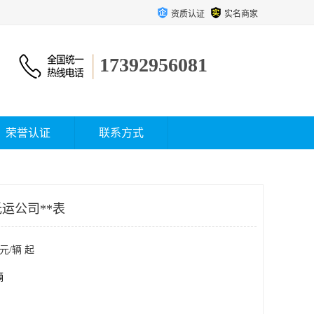
资质认证
实名商家
17392956081
荣誉认证
联系方式
运公司**表
元/辆 起
辆