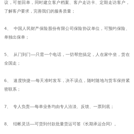
议，可签回单，同时建立客户档案、客户走访卡、定期走访客户，
了解客户要求，完善我们的服务质量； 

4、 中国人民财产保险股份有限公司保险协议单位，可预约保险、
单独出保单； 

5、 从门到门——只需一个电话，一切帮您搞定，人在家中坐，货在
全国走； 

6、 速度快捷——每天准时发车，决不误点，随时随地与货车保持紧
密联系； 

7、 专人负责——每单业务均由专人洽淡、反馈、一票到底； 

8、 结帐灵活——可货到付款批量货运可签《长期承运合同》。
