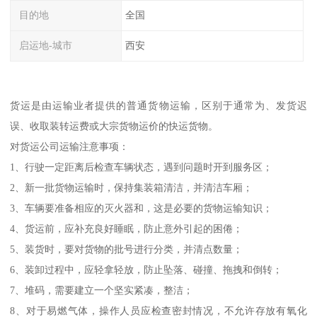
目的地
全国
启运地-城市
西安
货运是由运输业者提供的普通货物运输，区别于通常为、发货迟
误、收取装转运费或大宗货物运价的快运货物。
对货运公司运输注意事项：
1、行驶一定距离后检查车辆状态，遇到问题时开到服务区；
2、新一批货物运输时，保持集装箱清洁，并清洁车厢；
3、车辆要准备相应的灭火器和，这是必要的货物运输知识；
4、货运前，应补充良好睡眠，防止意外引起的困倦；
5、装货时，要对货物的批号进行分类，并清点数量；
6、装卸过程中，应轻拿轻放，防止坠落、碰撞、拖拽和倒转；
7、堆码，需要建立一个坚实紧凑，整洁；
8、对于易燃气体，操作人员应检查密封情况，不允许存放有氧化