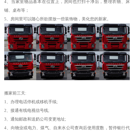
4、当家里物品基本在位置上，房间也打扫干净后，整理衣物、床
铺、桌布等；
5、房间里可以随心所欲摆放一些装饰物，美化您的新家。
搬家前三天:
1、办理电话停机或移机手续;
2、接通有线电视信号线;
3、通知邮政和送奶公司变更地址;
4、向物业或电力、煤气、自来水公司查询后使用度数，暂停银行代