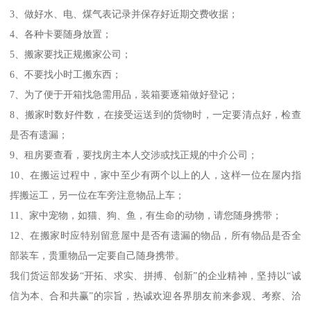
3、做好水、电、煤气表记录并保存好近期交费收据；
4、各种卡要随身放置；
5、搬家要找正规搬家公司；
6、不要找小时工搬东西；
7、为了便于开箱找急需用品，装箱要逐箱做好登记；
8、搬家时数好件数，在接受运送到的货物时，一定要清点好，检查
是否有遗漏；
9、租房要查看，要找房主本人交涉或找正规的中介公司；
10、在搬运过程中，家中至少有两个以上的人，这样一位在屋内指
挥搬运工，另一位在车旁注意物品上车；
11、家中宠物，如猫、狗、鱼，有生命的动物，请您随身携带；
12、在搬家时应特别留意屋中是否有遗漏的物品，所有物品是否全
部装车，贵重物品一定要自己随身携带。
我们货运部发扬“开拓、求实、拼搏、创新”的企业精神，坚持以“诚
信为本、合和共赢”的宗旨，热诚欢迎各界朋友前来参观、考察、洽