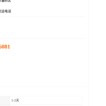
市灞桥区
货运电话
6081
1-2天