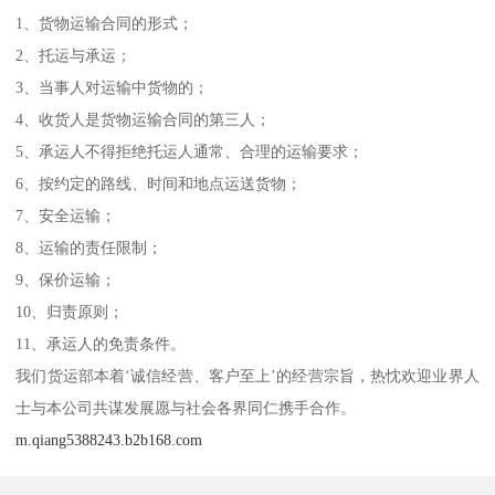
1、货物运输合同的形式；
2、托运与承运；
3、当事人对运输中货物的；
4、收货人是货物运输合同的第三人；
5、承运人不得拒绝托运人通常、合理的运输要求；
6、按约定的路线、时间和地点运送货物；
7、安全运输；
8、运输的责任限制；
9、保价运输；
10、归责原则；
11、承运人的免责条件。
我们货运部本着‘诚信经营、客户至上’的经营宗旨，热忱欢迎业界人
士与本公司共谋发展愿与社会各界同仁携手合作。
m.qiang5388243.b2b168.com