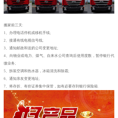
搬家前三天:
1、办理电话停机或移机手续;
2、接通有线电视信号线;
3、通知邮政和送奶公司变更地址;
4、向物业或电力、煤气、自来水公司查询后使用度数，暂停银行代
缴业务;
5、拆装空调和热水器，冰箱清洗和除霜;
6、通知亲友变更地址;
7、将存折、有价证券集中保管，如有必要存到银行保险箱.