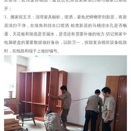
开；
3、搬家前五天：清理家具橱柜，喷洒，避免把蟑螂带到新居，将新
居清扫干净，在墙角和排水口喷洒.检查新居的马桶排水孔是否畅
通，天花板和墙面是否漏水，是否还有需要补修的地方.切记将家中
电脑硬盘的重要数据做好备份，以防万一，拆除复杂视听设备线路
时，在线路和端子上做好编号。