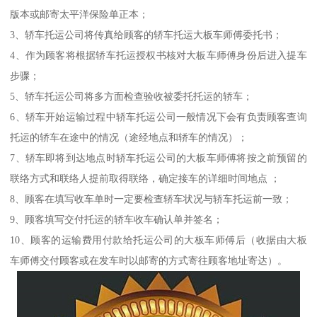
版本或邮寄太平洋保险单正本；
3、轿车托运公司将传真给顾客的轿车托运大板车师傅委托书；
4、作为顾客将根据轿车托运授权书核对大板车师傅身份后进入提车
步骤；
5、轿车托运公司将多方面检查验收被委托托运的轿车；
6、轿车开始运输过程中轿车托运公司一般情况下会有负责顾客查询
托运的轿车在途中的情况（途经地点和轿车的情况）；
7、轿车即将到达地点时轿车托运公司的大板车师傅将按之前预留的
联络方式和联络人提前取得联络，确定接车的详细时间地点 ；
8、顾客在填写收车单时一定要检查轿车状况与轿车托运前一致；
9、顾客填写交付托运的轿车收车确认单并签名；
10、顾客的运输费用付款给托运公司的大板车师傅后（收据由大板
车师傅交付顾客或在发车时以邮寄的方式寄往顾客地址寄达）。