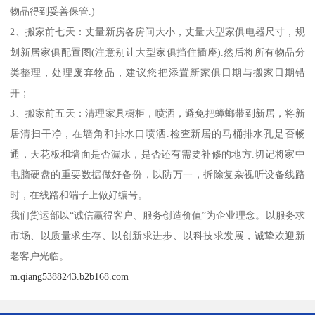
物品得到妥善保管.)
2、搬家前七天：丈量新房各房间大小，丈量大型家俱电器尺寸，规
划新居家俱配置图(注意别让大型家俱挡住插座).然后将所有物品分
类整理，处理废弃物品，建议您把添置新家俱日期与搬家日期错
开；
3、搬家前五天：清理家具橱柜，喷洒，避免把蟑螂带到新居，将新
居清扫干净，在墙角和排水口喷洒.检查新居的马桶排水孔是否畅
通，天花板和墙面是否漏水，是否还有需要补修的地方.切记将家中
电脑硬盘的重要数据做好备份，以防万一，拆除复杂视听设备线路
时，在线路和端子上做好编号。
我们货运部以“诚信赢得客户、服务创造价值”为企业理念。以服务求
市场、以质量求生存、以创新求进步、以科技求发展，诚挚欢迎新
老客户光临。
m.qiang5388243.b2b168.com