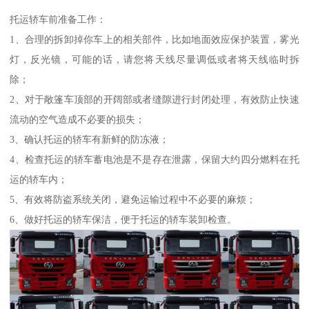
托运轿车前准备工作：
1、合理的拆卸掉你车上的相关部件，比如地面效应保护装置，雾光
灯，反光镜，可能的话，请您将天线尽量调低或者将天线临时拆
除；
2、对于敞篷车顶部的开阔部或者缝隙进行封闭处理，有效防止快速
流动的空气造成不必要的损失；
3、确认托运的轿车有新鲜的防冻液；
4、检查托运的轿车蓄电池是不是存在泄露，保留大约四分燃料在托
运的轿车内；
5、有效将防盗系统关闭，避免运输过程中不必要的麻烦；
6、做好托运的轿车保洁，便于托运的轿车装卸检查。