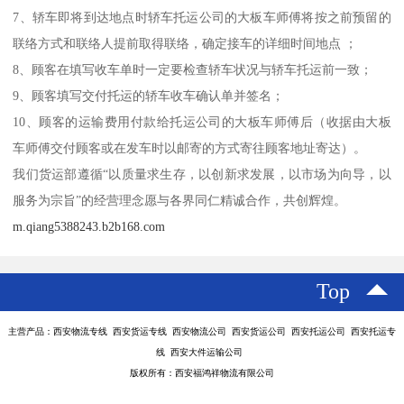
7、轿车即将到达地点时轿车托运公司的大板车师傅将按之前预留的
联络方式和联络人提前取得联络，确定接车的详细时间地点 ；
8、顾客在填写收车单时一定要检查轿车状况与轿车托运前一致；
9、顾客填写交付托运的轿车收车确认单并签名；
10、顾客的运输费用付款给托运公司的大板车师傅后（收据由大板
车师傅交付顾客或在发车时以邮寄的方式寄往顾客地址寄达）。
我们货运部遵循“以质量求生存，以创新求发展，以市场为向导，以
服务为宗旨”的经营理念愿与各界同仁精诚合作，共创辉煌。
m.qiang5388243.b2b168.com
Top
主营产品：西安物流专线 西安货运专线 西安物流公司 西安货运公司 西安托运公司 西安托运专
线 西安大件运输公司
版权所有：西安福鸿祥物流有限公司