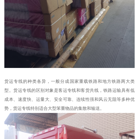
货运专线的种类各异，一般分成国家重载铁路和地方铁路两大类
型。货运专线的区别对象是客运专线和客货共线，铁路运输具有低
成本、速度快、运量大、安全可靠、连续性强和风云无阻等多种优
势，货运专线特别适合大型笨重物品的集散和输送。