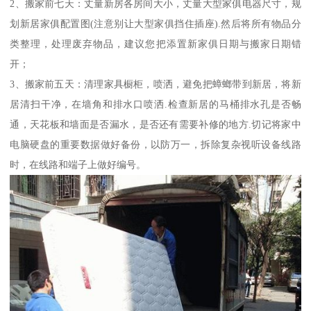
2、搬家前七天：丈量新房各房间大小，丈量大型家俱电器尺寸，规
划新居家俱配置图(注意别让大型家俱挡住插座).然后将所有物品分
类整理，处理废弃物品，建议您把添置新家俱日期与搬家日期错
开；
3、搬家前五天：清理家具橱柜，喷洒，避免把蟑螂带到新居，将新
居清扫干净，在墙角和排水口喷洒.检查新居的马桶排水孔是否畅
通，天花板和墙面是否漏水，是否还有需要补修的地方.切记将家中
电脑硬盘的重要数据做好备份，以防万一，拆除复杂视听设备线路
时，在线路和端子上做好编号。