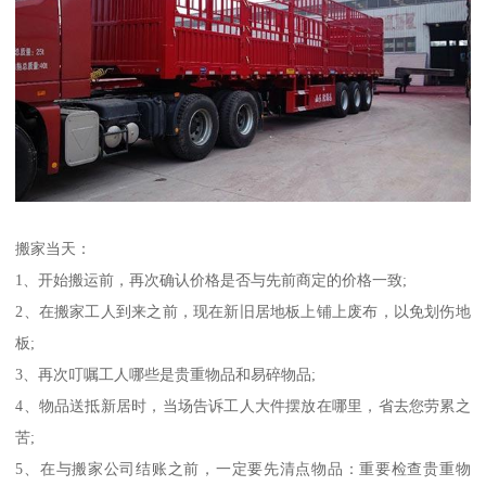
搬家当天：
1、开始搬运前，再次确认价格是否与先前商定的价格一致;
2、在搬家工人到来之前，现在新旧居地板上铺上废布，以免划伤地
板;
3、再次叮嘱工人哪些是贵重物品和易碎物品;
4、物品送抵新居时，当场告诉工人大件摆放在哪里，省去您劳累之
苦;
5、在与搬家公司结账之前，一定要先清点物品：重要检查贵重物