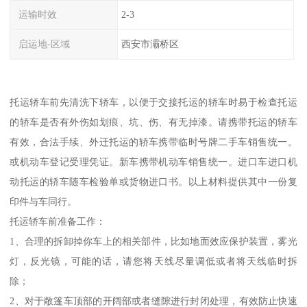
运输时效
2-3
启运地-区域
西安市灞桥区
托运轿车前先清洗下轿车，以便于交接托运的轿车时易于检查托运
的轿车是否有外伤如划痕、坑、伤、有无掉漆。请携带托运的轿车
有效，合法手续、外迁托运的轿车携带临时号牌二手车销售统一。
或机动车登记受理凭证。新车携带机动车销售统一。进口车进口机
动托运的轿车随车检验单或货物进口书。以上材料提供其中一份复
印件与车同行。
托运轿车前准备工作：
1、合理的拆卸掉你车上的相关部件，比如地面效应保护装置，雾光
灯，反光镜，可能的话，请您将天线尽量调低或者将天线临时拆
除；
2、对于敞篷车顶部的开阔部或者缝隙进行封闭处理，有效防止快速