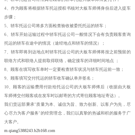
4、作为顾客将根据轿车托运授权书核对大板车师傅身份后进入提车
步骤；
5、轿车托运公司将多方面检查验收被委托托运的轿车；
6、轿车开始运输过程中轿车托运公司一般情况下会有负责顾客查询
托运的轿车在途中的情况（途经地点和轿车的情况）；
7、轿车即将到达地点时轿车托运公司的大板车师傅将按之前预留的
联络方式和联络人提前取得联络，确定接车的详细时间地点 ；
8、顾客在填写收车单时一定要检查轿车状况与轿车托运前一致；
9、顾客填写交付托运的轿车收车确认单并签名；
10、顾客的运输费用付款给托运公司的大板车师傅后（收据由大板
车师傅交付顾客或在发车时以邮寄的方式寄往顾客地址寄达）。
我们货运部秉承"质量为本、诚信为旨、致力创新、以客户为先，尽
心尽力为客户服务"的经营理念，我们以真挚的热诚和积的服务于广
大客户。
m.qiang5388243.b2b168.com