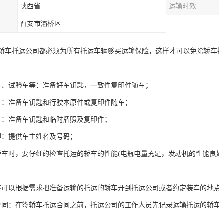
陕西省
运输时效
西安市灞桥区
轿车托运公司都必须为所有托运车辆够买运输保险，这样才可以免除轿车
车、试验车等：准备好车钥匙，一致性复印件随车；
车：准备车钥匙和行驶本原件或复印件随车；
车：准备车钥匙和临时牌照及复印件；
理：提供车主姓名及号码；
轿车时，要仔细的检查托运的轿车的性能(电瓶电量充足，发动机的性能
客可以根据需求把准备运输的托运的轿车开到托运公司或者约定装车的地
合同：在签轿车托运合同之前，托运公司的工作人员先记录运输托运的轿