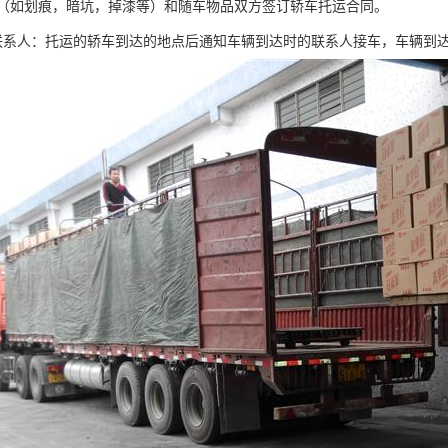
（如划痕，暗坑，掉漆等）和随车物品双方签订轿车托运合同。
联系人：托运的轿车到达的地点后通知车辆到达时的联系人接车，车辆到