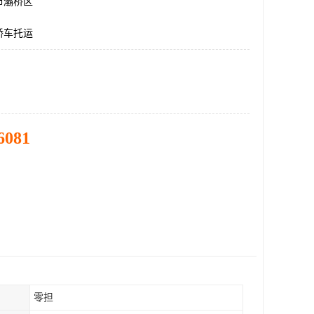
市灞桥区
轿车托运
6081
零担