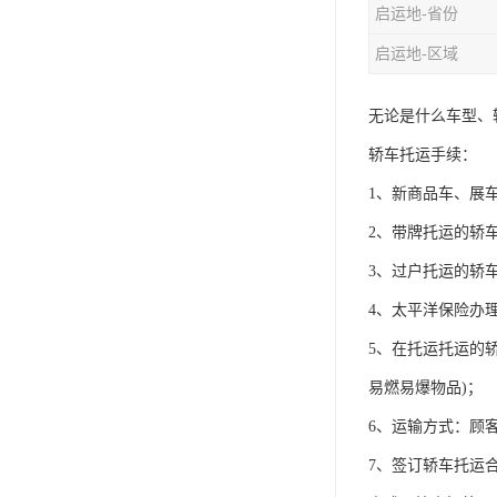
启运地-省份
启运地-区域
无论是什么车型、
轿车托运手续：
1、新商品车、展
2、带牌托运的轿
3、过户托运的轿
4、太平洋保险办
5、在托运托运的
易燃易爆物品)；
6、运输方式：顾
7、签订轿车托运