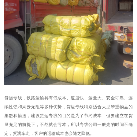
货运专线，铁路运输具有低成本、速度快、运量大、安全可靠、连
续性强和风云无阻等多种优势，货运专线特别适合大型笨重物品的
集散和输送，建设货运专线的目的是为了节约成本，但要建立在货
量充足的前提下，不然就会亏本，所以专线公司一般走的时间不确
定，货满车走，客户的运输成本也会随之降低。