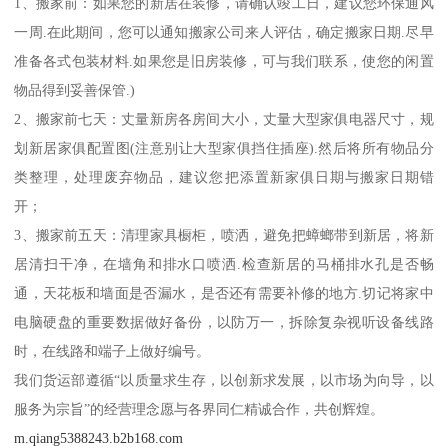
1、搬家前：如果您的新居在装修，请确认竣工日，建议您环保通风
一周.在此期间，您可以通知搬家公司来人评估，确定搬家日期.尽早
准备各式包装材料.如果您是旧房装修，可与我们联系，使您的闲置
物品得到妥善保管.)
2、搬家前七天：丈量新房各房间大小，丈量大型家俱电器尺寸，规
划新居家俱配置图(注意别让大型家俱挡住插座).然后将所有物品分
类整理，处理废弃物品，建议您把添置新家俱日期与搬家日期错
开；
3、搬家前五天：清理家具橱柜，喷洒，避免把蟑螂带到新居，将新
居清扫干净，在墙角和排水口喷洒.检查新居的马桶排水孔是否畅
通，天花板和墙面是否漏水，是否还有需要补修的地方.切记将家中
电脑硬盘的重要数据做好备份，以防万一，拆除复杂视听设备线路
时，在线路和端子上做好编号。
我们货运部遵循“以质量求生存，以创新求发展，以市场为向导，以
服务为宗旨”的经营理念愿与各界同仁精诚合作，共创辉煌。
m.qiang5388243.b2b168.com