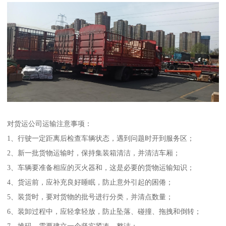
对货运公司运输注意事项：
1、行驶一定距离后检查车辆状态，遇到问题时开到服务区；
2、新一批货物运输时，保持集装箱清洁，并清洁车厢；
3、车辆要准备相应的灭火器和，这是必要的货物运输知识；
4、货运前，应补充良好睡眠，防止意外引起的困倦；
5、装货时，要对货物的批号进行分类，并清点数量；
6、装卸过程中，应轻拿轻放，防止坠落、碰撞、拖拽和倒转；