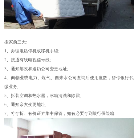
搬家前三天:
1、办理电话停机或移机手续;
2、接通有线电视信号线;
3、通知邮政和送奶公司变更地址;
4、向物业或电力、煤气、自来水公司查询后使用度数，暂停银行代
缴业务;
5、拆装空调和热水器，冰箱清洗和除霜;
6、通知亲友变更地址;
7、将存折、有价证券集中保管，如有必要存到银行保险箱.