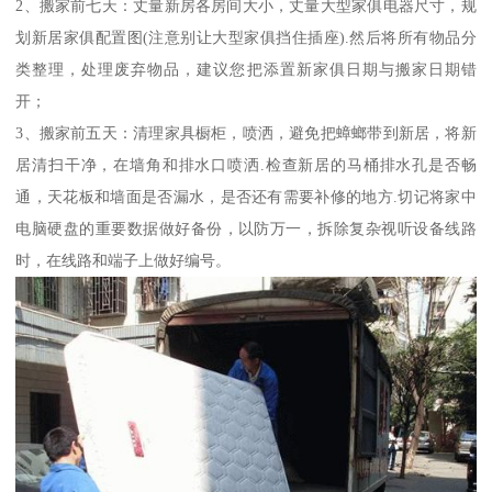
2、搬家前七天：丈量新房各房间大小，丈量大型家俱电器尺寸，规
划新居家俱配置图(注意别让大型家俱挡住插座).然后将所有物品分
类整理，处理废弃物品，建议您把添置新家俱日期与搬家日期错
开；
3、搬家前五天：清理家具橱柜，喷洒，避免把蟑螂带到新居，将新
居清扫干净，在墙角和排水口喷洒.检查新居的马桶排水孔是否畅
通，天花板和墙面是否漏水，是否还有需要补修的地方.切记将家中
电脑硬盘的重要数据做好备份，以防万一，拆除复杂视听设备线路
时，在线路和端子上做好编号。