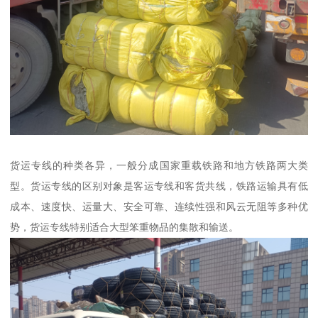
货运专线的种类各异，一般分成国家重载铁路和地方铁路两大类
型。货运专线的区别对象是客运专线和客货共线，铁路运输具有低
成本、速度快、运量大、安全可靠、连续性强和风云无阻等多种优
势，货运专线特别适合大型笨重物品的集散和输送。