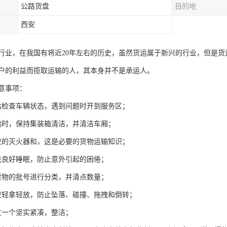
公路货盘
目的地
西安
行业，在我国有将近20年左右的历史，虽然货运属于新兴的行业，但是
户的利益而揽取运输的人，其本身并不是承运人。
意事项：
后检查车辆状态，遇到问题时开到服务区；
输时，保持集装箱清洁，并清洁车厢；
应的灭火器和，这是必要的货物运输知识；
充良好睡眠，防止意外引起的困倦；
货物的批号进行分类，并清点数量；
应轻拿轻放，防止坠落、碰撞、拖拽和倒转；
立一个坚实紧凑，整洁；