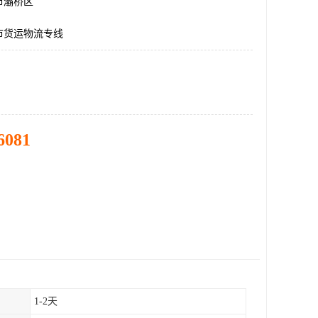
市灞桥区
市货运物流专线
6081
1-2天