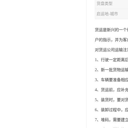
货盘类型
启运地-城市
货运是新兴的一个
户的指示，并为客
对货运公司运输注
1、行驶一定距离
2、新一批货物运
3、车辆要准备相
4、货运前，应补
5、装货时，要对
6、装卸过程中，
7、堆码，需要建