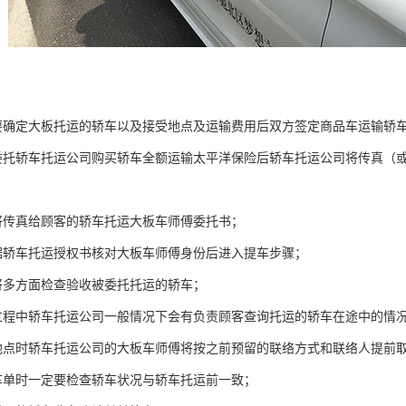
要确定大板托运的轿车以及接受地点及运输费用后双方签定商品车运输轿
委托轿车托运公司购买轿车全额运输太平洋保险后轿车托运公司将传真（
将传真给顾客的轿车托运大板车师傅委托书；
据轿车托运授权书核对大板车师傅身份后进入提车步骤；
将多方面检查验收被委托托运的轿车；
过程中轿车托运公司一般情况下会有负责顾客查询托运的轿车在途中的情
地点时轿车托运公司的大板车师傅将按之前预留的联络方式和联络人提前取
车单时一定要检查轿车状况与轿车托运前一致；