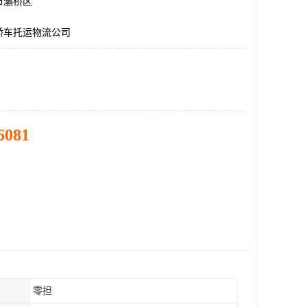
市灞桥区
轿车托运物流公司
6081
零担